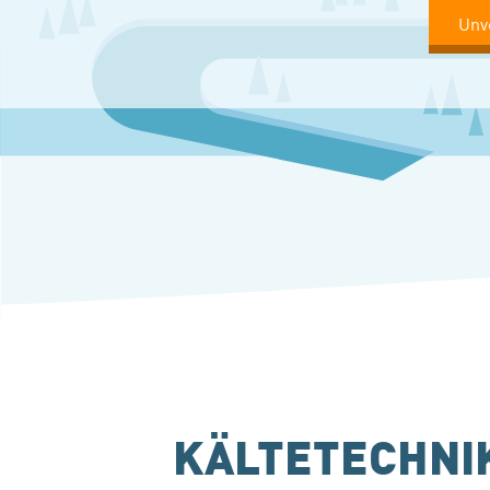
Unv
KÄLTETECHNIK