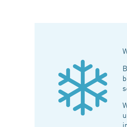
W
B
b
s
W
u
i