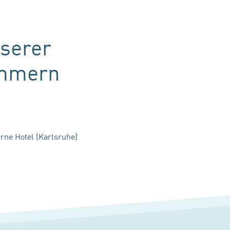
nserer
immern
rne Hotel (Karlsruhe)