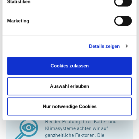
Statistiken
Wartung
Marketing
Eine fachgerechte Wartung spart
Ihnen Zeit und Geld. Wir steigern die
Details zeigen
Energieeffizienz, verhindern
Bakterienbildung und erhöhen die
Lebensdauer Ihrer Klimageräte
Cookies zulassen
Auswahl erlauben
Regelmäßige Checks
Nur notwendige Cookies
Bei der Prüfung Ihrer Kälte- und
Klimasysteme achten wir auf
ganzheitliche Faktoren. Die