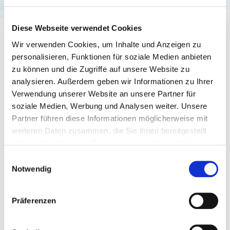
Diese Webseite verwendet Cookies
Wir verwenden Cookies, um Inhalte und Anzeigen zu
UNSERE LEISTUNGEN FÜR IHRE
personalisieren, Funktionen für soziale Medien anbieten
KÄLTETECHNIK
zu können und die Zugriffe auf unsere Website zu
analysieren. Außerdem geben wir Informationen zu Ihrer
Verwendung unserer Website an unsere Partner für
soziale Medien, Werbung und Analysen weiter. Unsere
Reparatur
Partner führen diese Informationen möglicherweise mit
weiteren Daten zusammen, die Sie ihnen bereitgestellt
Wir halten Ihren Kühlkreislauf
haben oder die sie im Rahmen Ihrer Nutzung der Dienste
instand, füllen Kühlmittel auf,
gesammelt haben.
Einwilligungsauswahl
tauschen Kompressoren sowie
Notwendig
elektronische Bauteile - auch im
Notfall!
Präferenzen