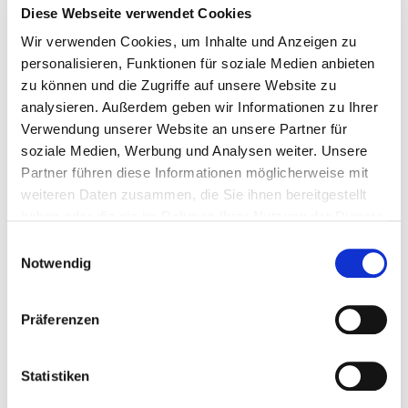
Diese Webseite verwendet Cookies
Wir verwenden Cookies, um Inhalte und Anzeigen zu
personalisieren, Funktionen für soziale Medien anbieten
zu können und die Zugriffe auf unsere Website zu
analysieren. Außerdem geben wir Informationen zu Ihrer
Verwendung unserer Website an unsere Partner für
soziale Medien, Werbung und Analysen weiter. Unsere
150617
°
Partner führen diese Informationen möglicherweise mit
weiteren Daten zusammen, die Sie ihnen bereitgestellt
gesenkte
Temperatur
haben oder die sie im Rahmen Ihrer Nutzung der Dienste
gesammelt haben.
Einwilligungsauswahl
Notwendig
Präferenzen
Statistiken